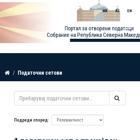
MK
AL
EN
Toggle
Портал за отворени податоци
naviga
Собрание на Република Северна Макед
Прескокнете
Податочни сетови
до
содржина
Подреди според