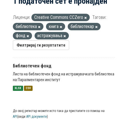
1 податочен сет е пронајден
Лиценци:
Creative Commons CCZero
Тагови:
библиотека
книга
библиотекар
фонд
истражувања
Филтрирај ги резултатите
Библиотечен фонд
Листа на библиотечен фонд на истражувачката библиотека
на Паралментарен институт
XLSX
CSV
До овој регистар можете исто така да пристапите со помош на
API
(види
API документи
)