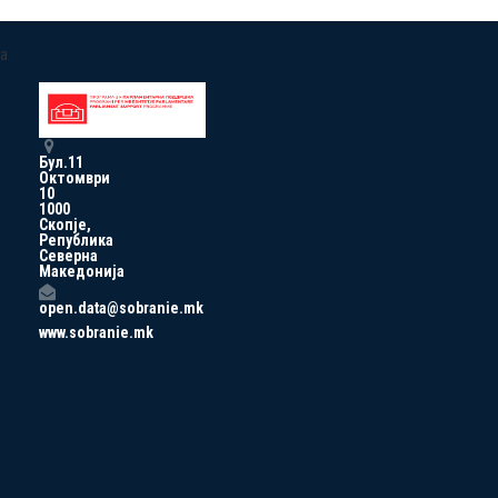
a
Бул.11
Октомври
10
1000
Скопје,
Република
Северна
Македонија
open.data@sobranie.mk
www.sobranie.mk