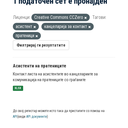
1 податочен сет е пронајден
Лиценци:
Creative Commons CCZero
Тагови:
асистент
канцеларија за контакт
пратеници
Филтрирај ги резултатите
Асистенти на пратениците
Контакт листа на асистентите во канцелариите за
комуникација на пратениците со граѓаните
XLSX
До овој регистар можете исто така да пристапите со помош на
API
(види
API документи
)