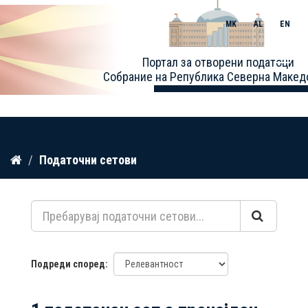
MK
AL
EN
Toggle
Портал за отворени податоци
naviga
Собрание на Република Северна Макед
Прескокнете
Податочни сетови
до
содржина
Подреди според