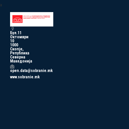
a
Бул.11
Октомври
10
1000
Скопје,
Република
Северна
Македонија
open.data@sobranie.mk
www.sobranie.mk