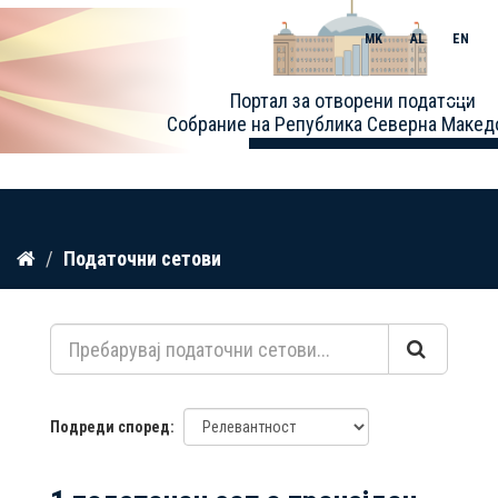
MK
AL
EN
Toggle
Портал за отворени податоци
naviga
Собрание на Република Северна Макед
Прескокнете
Податочни сетови
до
содржина
Подреди според