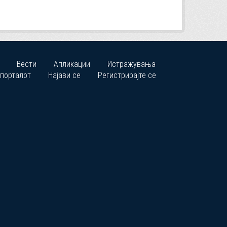
Вести
Апликации
Истражувања
 порталот
Најави се
Регистрирајте се