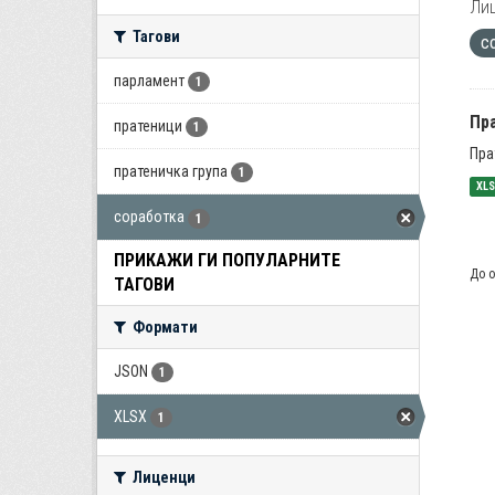
Лиц
Тагови
с
парламент
1
Пра
пратеници
1
Пра
пратеничка група
1
XL
соработка
1
ПРИКАЖИ ГИ ПОПУЛАРНИТЕ
До о
ТАГОВИ
Формати
JSON
1
XLSX
1
Лиценци