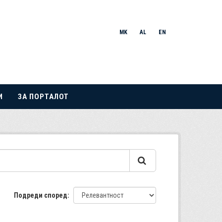
MK
AL
EN
И
ЗА ПОРТАЛОТ
Подреди според