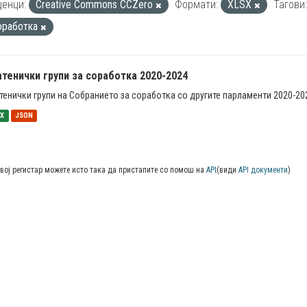
енци:
Creative Commons CCZero
Формати:
XLSX
Тагови:
оработка
тенички групи за соработка 2020-2024
тенички групи на Собранието за соработка со другите парламенти 2020-20
SX
JSON
вој регистар можете исто така да пристапите со помош на
API
(види
API документи
)