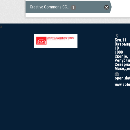
Creative Commons CC...
1
a
Бул.11
Октомв
10
1000
Скопје,
Републи
Северна
Македо
open.da
www.sob