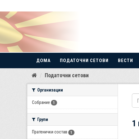
ДОМА
ПОДАТОЧНИ СЕТОВИ
ВЕСТИ
Прескокнете
Податочни сетови
до
содржина
Организации
Собрание
1
Групи
1
Пратенички состав
1