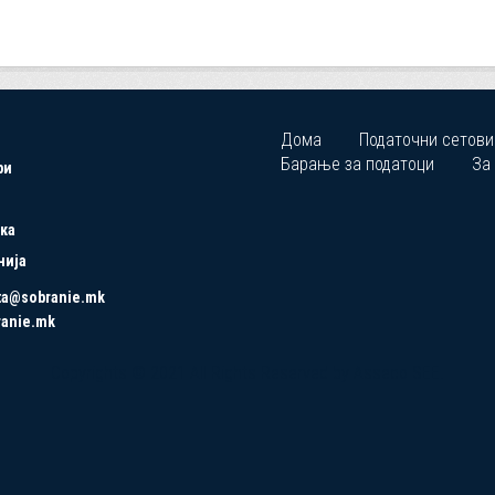
Дома
Податочни сетови
Барање за податоци
За
ри
ка
нија
ta@sobranie.mk
ranie.mk
Copyrights © 2021 All Rights Reserved by Asseco SEE.