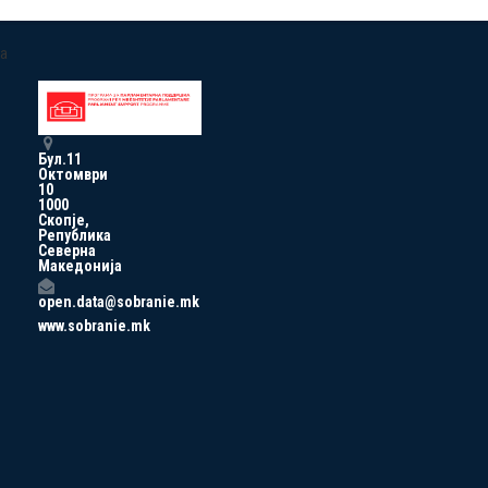
a
Бул.11
Октомври
10
1000
Скопје,
Република
Северна
Македонија
open.data@sobranie.mk
www.sobranie.mk