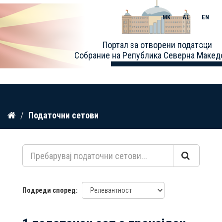
MK
AL
EN
Toggle
Портал за отворени податоци
naviga
Собрание на Република Северна Макед
Прескокнете
Податочни сетови
до
содржина
Подреди според