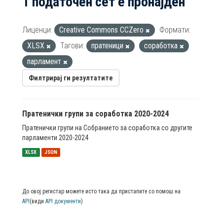
1 податочен сет е пронајден
Лиценци:
Creative Commons CCZero
Формати:
XLSX
Тагови:
пратеници
соработка
парламент
Филтрирај ги резултатите
Пратенички групи за соработка 2020-2024
Пратенички групи на Собранието за соработка со другите
парламенти 2020-2024
XLSX
JSON
До овој регистар можете исто така да пристапите со помош на
API
(види
API документи
)