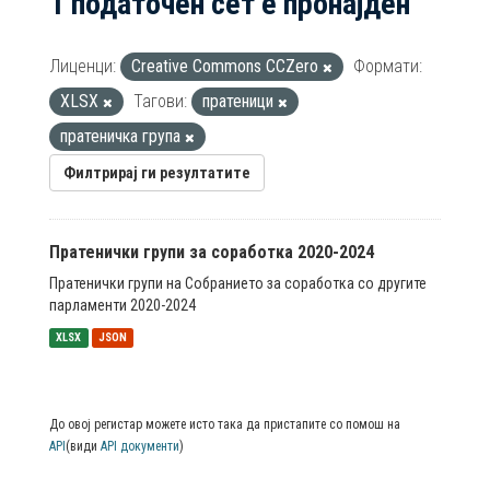
1 податочен сет е пронајден
Лиценци:
Creative Commons CCZero
Формати:
XLSX
Тагови:
пратеници
пратеничка група
Филтрирај ги резултатите
Пратенички групи за соработка 2020-2024
Пратенички групи на Собранието за соработка со другите
парламенти 2020-2024
XLSX
JSON
До овој регистар можете исто така да пристапите со помош на
API
(види
API документи
)