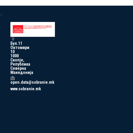
a
Бул.11
Октомври
10
1000
Скопје,
Република
Северна
Македонија
open.data@sobranie.mk
www.sobranie.mk