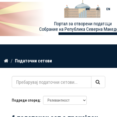
MK
AL
EN
Toggle
Портал за отворени податоци
naviga
Собрание на Република Северна Макед
Прескокнете
Податочни сетови
до
содржина
Подреди според