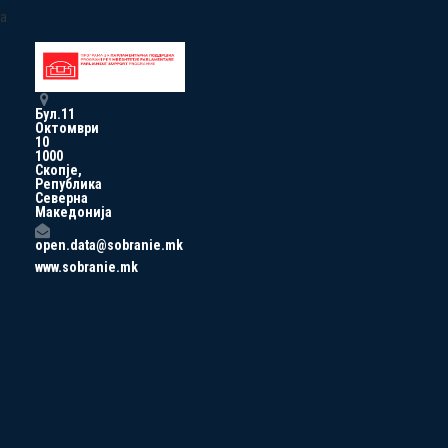
a
Бул.11
Октомври
10
1000
Скопје,
Република
Северна
Македонија
open.data@sobranie.mk
www.sobranie.mk