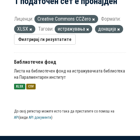
1 податочен сет е пронајден
Лиценци:
Creative Commons CCZero
Формати:
XLSX
Тагови:
истражувања
донација
Филтрирај ги резултатите
Библиотечен фонд
Листа на библиотечен фонд на истражувачката библиотека
на Паралментарен институт
XLSX
CSV
До овој регистар можете исто така да пристапите со помош на
API
(види
API документи
)