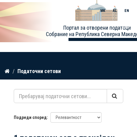
MK
AL
EN
Toggle
Портал за отворени податоци
naviga
Собрание на Република Северна Макед
Прескокнете
Податочни сетови
до
содржина
Подреди според