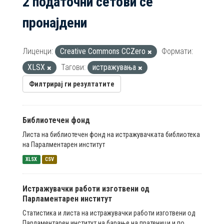
2 податочни сетови се
пронајдени
Лиценци:
Creative Commons CCZero
Формати:
XLSX
Тагови:
истражувања
Филтрирај ги резултатите
Библиотечен фонд
Листа на библиотечен фонд на истражувачката библиотека
на Паралментарен институт
XLSX
CSV
Истражувачки работи изготвени од
Парламентарен институт
Статистика и листа на истражувачки работи изготвени од
Парламентарен институт на барање на пратеници и по