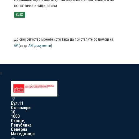
сопствена иницијатива
XLSX
До овој регистар можете исто така да пристапите со помош на
API
(види
API документи
)
a
Бул.11
Октомври
10
1000
Скопје,
Република
Северна
Македонија