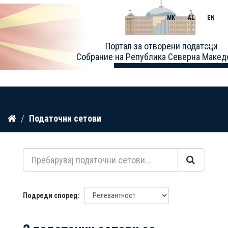
MK
AL
EN
Toggle
Портал за отворени податоци
naviga
Собрание на Република Северна Макед
Прескокнете
Податочни сетови
до
содржина
Подреди според