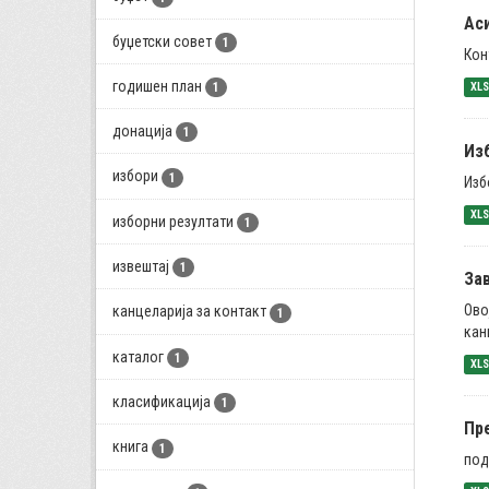
Ас
буџетски совет
1
Кон
годишен план
XL
1
донација
1
Из
избори
1
Изб
XL
изборни резултати
1
извештај
1
За
Ово
канцеларија за контакт
1
кан
каталог
1
XL
класификација
1
Пр
книга
1
под