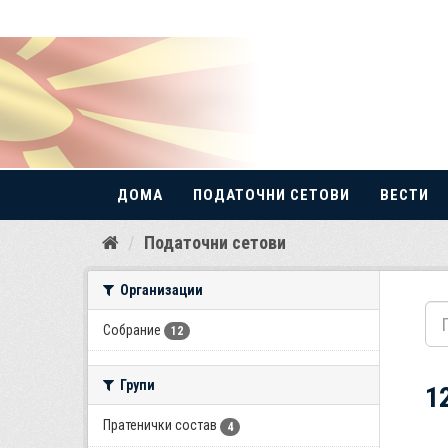
ДОМА
ПОДАТОЧНИ СЕТОВИ
ВЕСТИ
Прескокнете
Податочни сетови
до
содржина
Организации
Собрание
12
Групи
1
Пратенички состав
4