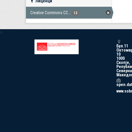
Лиценци
Creative Commons CC...
12
a
Бул.11
Октомв
10
1000
Скопје,
Републи
Северна
Македо
open.da
www.sob