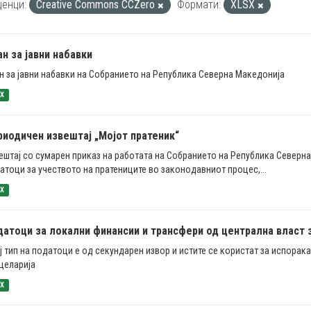
енци:
Creative Commons CCZero
Формати:
XLSX
н за јавни набавки
н за јавни набавки на Собранието на Република Северна Македонија
SX
риодичен извештај „Мојот пратеник“
ештај со сумарен приказ на работата на Собранието на Република Северн
атоци за учеството на пратениците во законодавниот процес,...
SX
атоци за локални финансии и трансфери од централна власт за 
ј тип на податоци е од секундарен извор и истите се користат за испорак
целарија
SX