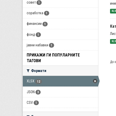
совет
1
ини
XL
соработка
1
финансии
1
Ка
Лис
фонд
1
XL
јавни набавки
1
ПРИКАЖИ ГИ ПОПУЛАРНИТЕ
ТАГОВИ
До о
Формати
XLSX
12
JSON
3
CSV
1