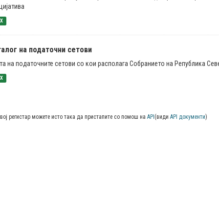
цијатива
SX
талог на податочни сетови
та на податочните сетови со кои располага Собранието на Република Се
SX
вој регистар можете исто така да пристапите со помош на
API
(види
API документи
)