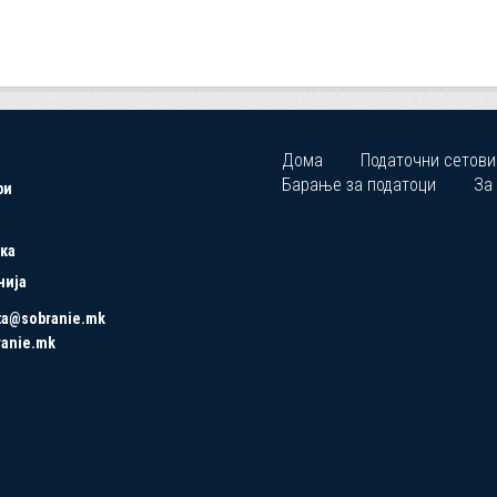
Дома
Податочни сетови
Барање за податоци
За
ри
ка
нија
ta@sobranie.mk
ranie.mk
Copyrights © 2021 All Rights Reserved by Asseco SEE.