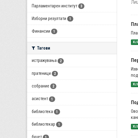
Лиц
Парламентарен институт
3
Изборни резултати
1
Пла
Финансии
1
Пла
XL
Тагови
Пе
истражувања
2
Изв
пратеници
2
под
XL
собрание
2
асистент
1
Под
Ово
библиотека
1
кан
библиотекар
1
XL
буџет
1