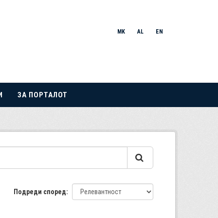
MK
AL
EN
И
ЗА ПОРТАЛОТ
Подреди според