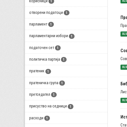
корисници
XL
1
отворени податоци
1
Пра
парламент
1
Пра
XL
парламентарни избори
1
податочен сет
1
Со
Сов
политичка партија
1
XL
пратеник
1
пратеничка група
1
Би
Лис
претседател
1
XL
присуство на седници
1
Ис
расходи
1
Ста