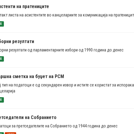
истенти на пратениците
такт листа на асистентите во канцелариите за комуникација на пратеницит
SX
борни резултати
орни резултати од парламентарните избори од 1990 година до денес
SX
вршна сметка на буџет на РСМ
ј тип на податоци е од секундарен извор и истите се користат за испорак
целарија
SX
етседатели на Собранието
атоци за претседателите на Собранието од 1944 година до денес