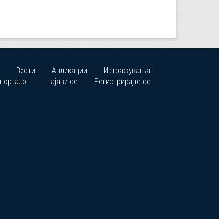
Вести
Апликации
Истражувања
 порталот
Најави се
Регистрирајте се