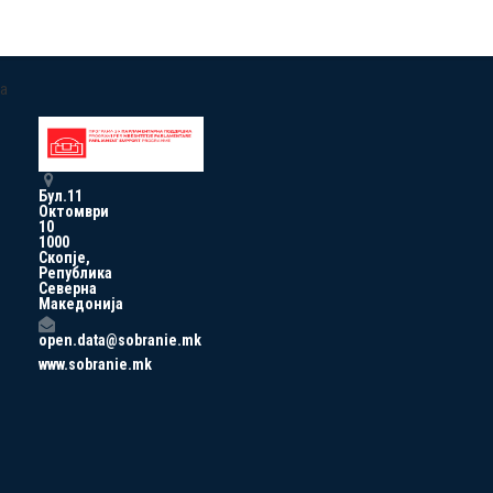
a
Бул.11
Октомври
10
1000
Скопје,
Република
Северна
Македонија
open.data@sobranie.mk
www.sobranie.mk