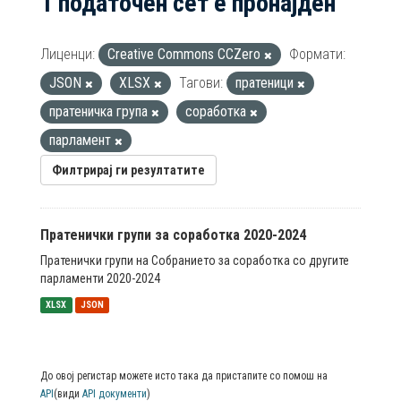
1 податочен сет е пронајден
Лиценци:
Creative Commons CCZero
Формати:
JSON
XLSX
Тагови:
пратеници
пратеничка група
соработка
парламент
Филтрирај ги резултатите
Пратенички групи за соработка 2020-2024
Пратенички групи на Собранието за соработка со другите
парламенти 2020-2024
XLSX
JSON
До овој регистар можете исто така да пристапите со помош на
API
(види
API документи
)