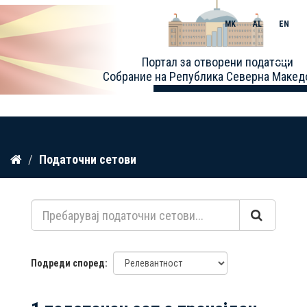
MK
AL
EN
Toggle
Портал за отворени податоци
naviga
Собрание на Република Северна Макед
Прескокнете
Податочни сетови
до
содржина
Подреди според