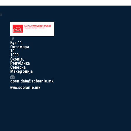
a
Бул.11
Октомври
10
1000
Скопје,
Република
Северна
Македонија
open.data@sobranie.mk
www.sobranie.mk