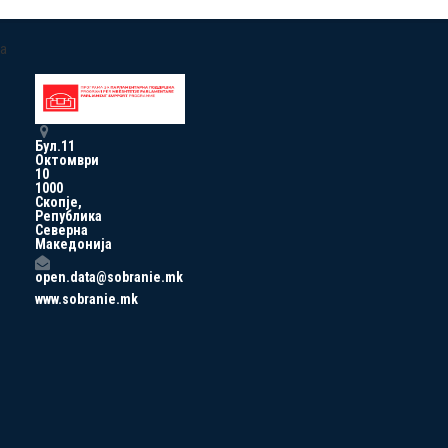
a
Бул.11
Октомври
10
1000
Скопје,
Република
Северна
Македонија
open.data@sobranie.mk
www.sobranie.mk