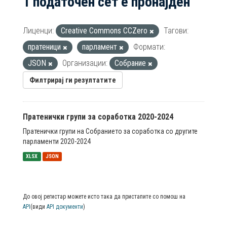
1 податочен сет е пронајден
Лиценци:
Creative Commons CCZero
Тагови:
пратеници
парламент
Формати:
JSON
Организации:
Собрание
Филтрирај ги резултатите
Пратенички групи за соработка 2020-2024
Пратенички групи на Собранието за соработка со другите
парламенти 2020-2024
XLSX
JSON
До овој регистар можете исто така да пристапите со помош на
API
(види
API документи
)