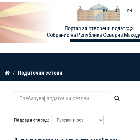
MK
AL
EN
Toggle
Портал за отворени податоци
naviga
Собрание на Република Северна Макед
Прескокнете
Податочни сетови
до
содржина
Подреди според