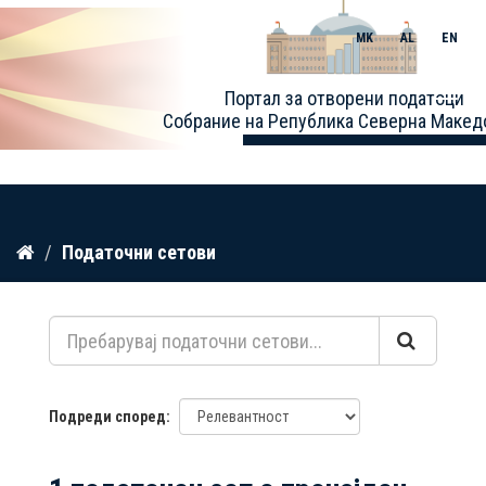
MK
AL
EN
Toggle
Портал за отворени податоци
naviga
Собрание на Република Северна Макед
Прескокнете
Податочни сетови
до
содржина
Подреди според