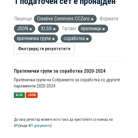
1 податочен сет е пронајден
Лиценци:
Creative Commons CCZero
Формати:
JSON
XLSX
Тагови:
пратеници
пратеничка група
соработка
Филтрирај ги резултатите
Пратенички групи за соработка 2020-2024
Пратенички групи на Собранието за соработка со другите
парламенти 2020-2024
XLSX
JSON
До овој регистар можете исто така да пристапите со помош на
API
(види
API документи
)