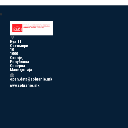
a
Бул.11
Октомври
10
1000
Скопје,
Република
Северна
Македонија
open.data@sobranie.mk
www.sobranie.mk