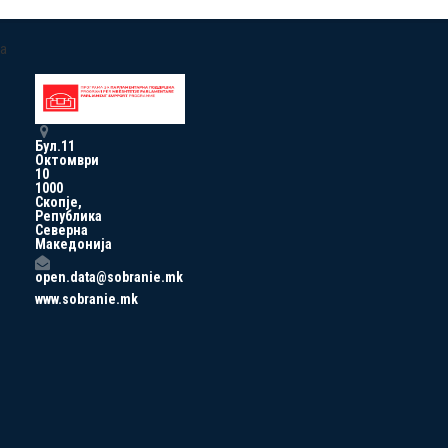
a
Бул.11
Октомври
10
1000
Скопје,
Република
Северна
Македонија
open.data@sobranie.mk
www.sobranie.mk