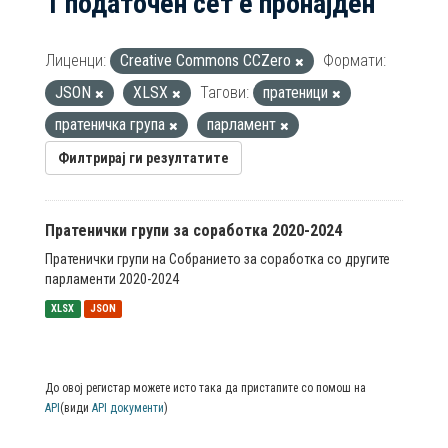
1 податочен сет е пронајден
Лиценци:
Creative Commons CCZero
Формати:
JSON
XLSX
Тагови:
пратеници
пратеничка група
парламент
Филтрирај ги резултатите
Пратенички групи за соработка 2020-2024
Пратенички групи на Собранието за соработка со другите
парламенти 2020-2024
XLSX
JSON
До овој регистар можете исто така да пристапите со помош на
API
(види
API документи
)