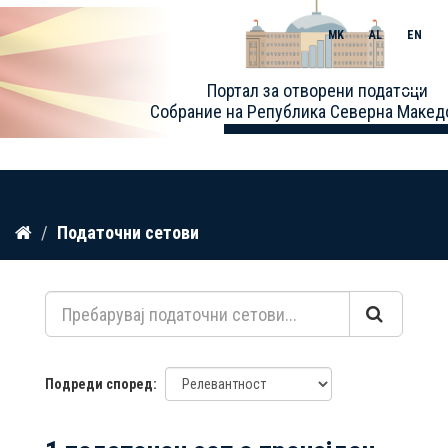
MK
AL
EN
Toggle
Портал за отворени податоци
naviga
Собрание на Република Северна Макед
Прескокнете
Податочни сетови
до
содржина
Подреди според