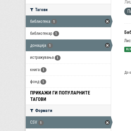
Лиц
Тагови
П
библиотека
1
Би
библиотекар
1
Лис
донација
1
XL
истражувања
1
книга
1
До о
фонд
1
ПРИКАЖИ ГИ ПОПУЛАРНИТЕ
ТАГОВИ
Формати
CSV
1