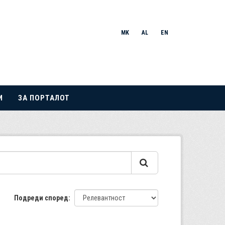
MK
AL
EN
И
ЗА ПОРТАЛОТ
Подреди според