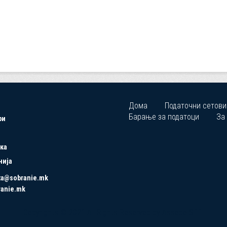
Дома
Податочни сетови
Барање за податоци
За
ри
ка
нија
ta@sobranie.mk
ranie.mk
Copyrights © 2021 All Rights Reserved by Asseco SEE.