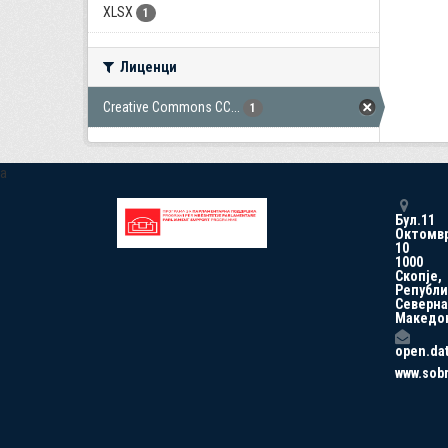
XLSX
1
Лиценци
Creative Commons CC...
1
a
Бул.11
Октомв
10
1000
Скопје,
Републи
Северна
Македо
open.da
www.sob