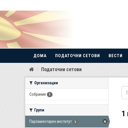
ДОМА
ПОДАТОЧНИ СЕТОВИ
ВЕСТИ
Прескокнете
Податочни сетови
до
содржина
Организации
Собрание
1
Групи
1
Парламентарен институт
1