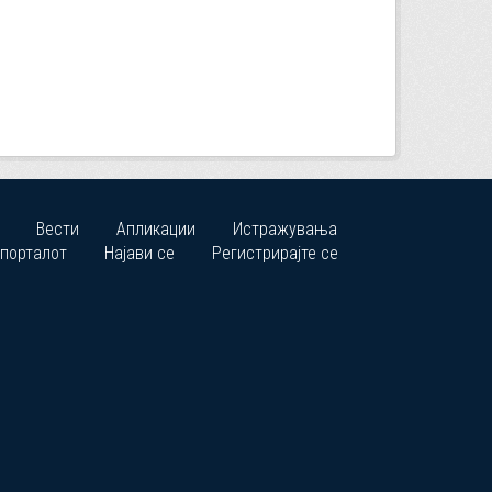
Вести
Апликации
Истражувања
 порталот
Најави се
Регистрирајте се