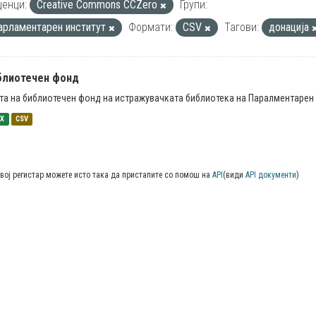
енци:
Creative Commons CCZero
Групи:
арламентарен институт
Формати:
CSV
Тагови:
донација
блиотечен фонд
та на библиотечен фонд на истражувачката библиотека на Паралментарен 
SX
CSV
вој регистар можете исто така да пристапите со помош на
API
(види
API документи
)