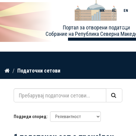
MK
AL
EN
Toggle
Портал за отворени податоци
naviga
Собрание на Република Северна Макед
Прескокнете
Податочни сетови
до
содржина
Подреди според