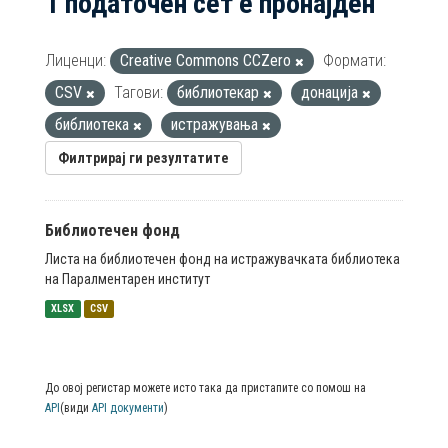
1 податочен сет е пронајден
Лиценци:
Creative Commons CCZero
Формати:
CSV
Тагови:
библиотекар
донација
библиотека
истражувања
Филтрирај ги резултатите
Библиотечен фонд
Листа на библиотечен фонд на истражувачката библиотека
на Паралментарен институт
XLSX
CSV
До овој регистар можете исто така да пристапите со помош на
API
(види
API документи
)