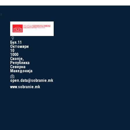
a
Бул.11
Октомври
10
1000
Скопје,
Република
Северна
Македонија
open.data@sobranie.mk
www.sobranie.mk