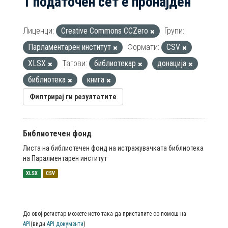
1 податочен сет е пронајден
Лиценци:
Creative Commons CCZero
Групи:
Парламентарен институт
Формати:
CSV
XLSX
Тагови:
библиотекар
донација
библиотека
книга
Филтрирај ги резултатите
Библиотечен фонд
Листа на библиотечен фонд на истражувачката библиотека
на Паралментарен институт
XLSX
CSV
До овој регистар можете исто така да пристапите со помош на
API
(види
API документи
)