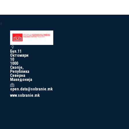
a
Бул.11
Октомври
10
1000
Скопје,
Република
Северна
Македонија
open.data@sobranie.mk
www.sobranie.mk