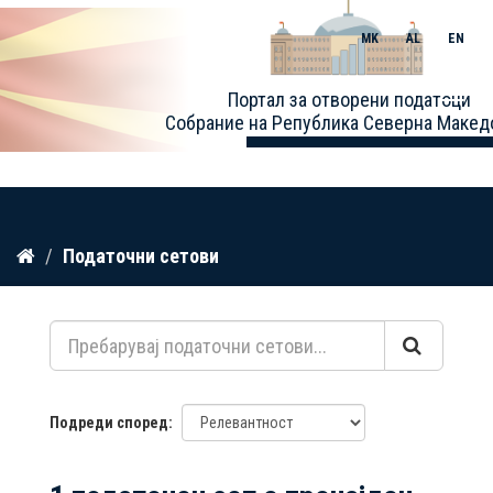
MK
AL
EN
Toggle
Портал за отворени податоци
naviga
Собрание на Република Северна Макед
Прескокнете
Податочни сетови
до
содржина
Подреди според