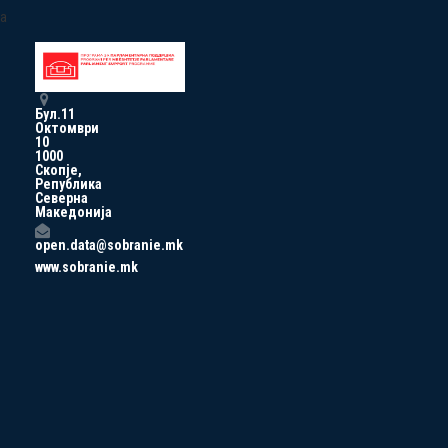
a
Бул.11
Октомври
10
1000
Скопје,
Република
Северна
Македонија
open.data@sobranie.mk
www.sobranie.mk