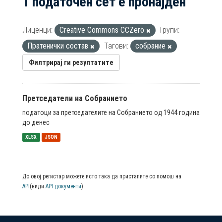
1 податочен сет е пронајден
Лиценци:
Creative Commons CCZero
Групи:
Пратенички состав
Тагови:
собрание
Филтрирај ги резултатите
Претседатели на Собранието
податоци за претседателите на Собранието од 1944 година
до денес
XLSX
JSON
До овој регистар можете исто така да пристапите со помош на
API
(види
API документи
)