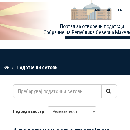
MK
AL
EN
Toggle
Портал за отворени податоци
naviga
Собрание на Република Северна Макед
Прескокнете
Податочни сетови
до
содржина
Подреди според