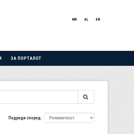
MK
AL
EN
И
ЗА ПОРТАЛОТ
Подреди според