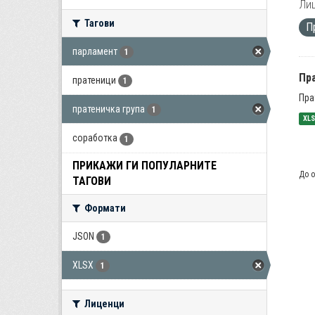
Лиц
Тагови
П
парламент
1
Пра
пратеници
1
Пра
пратеничка група
1
XL
соработка
1
ПРИКАЖИ ГИ ПОПУЛАРНИТЕ
До о
ТАГОВИ
Формати
JSON
1
XLSX
1
Лиценци