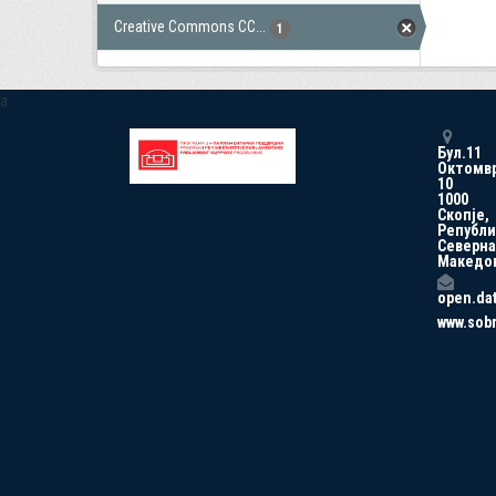
Creative Commons CC...
1
a
Бул.11
Октомв
10
1000
Скопје,
Републи
Северна
Македо
open.da
www.sob