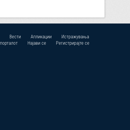
Вести
Апликации
Истражувања
 порталот
Најави се
Регистрирајте се