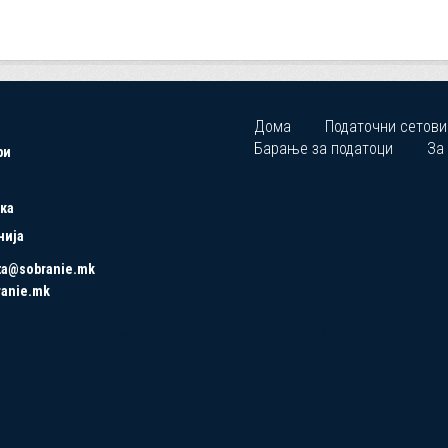
Дома
Податочни сетови
Барање за податоци
За
ри
ка
нија
ta@sobranie.mk
ranie.mk
Copyrights © 2021 All Rights Reserved by Asseco SEE.