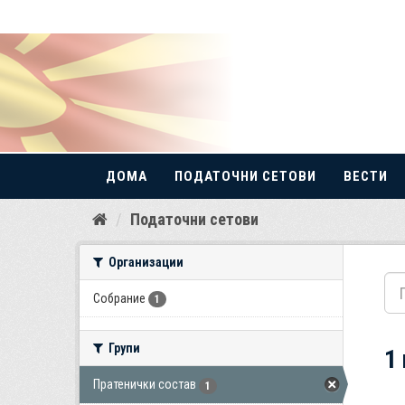
ДОМА
ПОДАТОЧНИ СЕТОВИ
ВЕСТИ
Прескокнете
Податочни сетови
до
содржина
Организации
Собрание
1
Групи
1
Пратенички состав
1