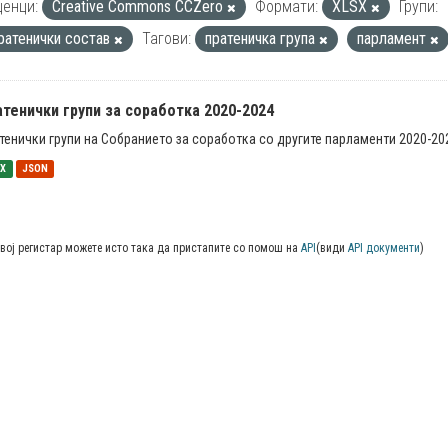
енци:
Creative Commons CCZero
Формати:
XLSX
Групи:
ратенички состав
Тагови:
пратеничка група
парламент
тенички групи за соработка 2020-2024
тенички групи на Собранието за соработка со другите парламенти 2020-20
SX
JSON
вој регистар можете исто така да пристапите со помош на
API
(види
API документи
)