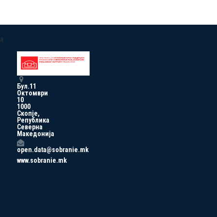
a
Бул.11
Октомври
10
1000
Скопје,
Република
Северна
Македонија
open.data@sobranie.mk
www.sobranie.mk