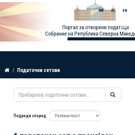
MK
AL
EN
Toggle
Портал за отворени податоци
naviga
Собрание на Република Северна Макед
Прескокнете
Податочни сетови
до
содржина
Подреди според