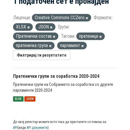
1 податочен сет е пронајден
Лиценци:
Creative Commons CCZero
Формати:
XLSX
JSON
Групи:
Пратенички состав
Тагови:
пратеници
пратеничка група
парламент
Филтрирај ги резултатите
Пратенички групи за соработка 2020-2024
Пратенички групи на Собранието за соработка со другите
парламенти 2020-2024
XLSX
JSON
До овој регистар можете исто така да пристапите со помош на
API
(види
API документи
)