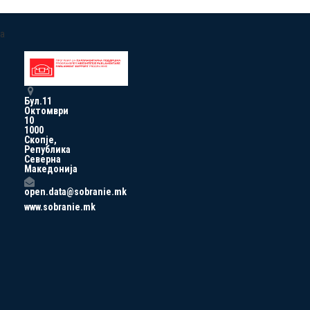
a
Бул.11
Октомври
10
1000
Скопје,
Република
Северна
Македонија
open.data@sobranie.mk
www.sobranie.mk