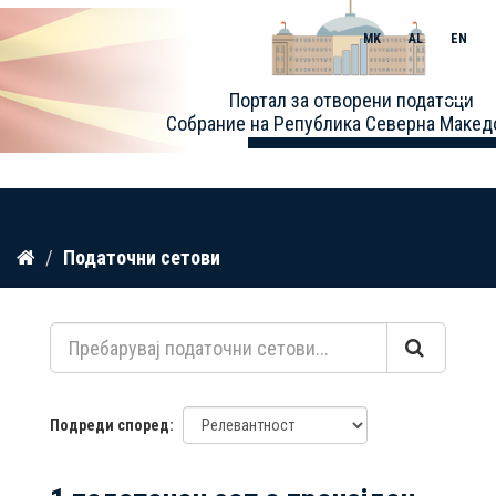
MK
AL
EN
Toggle
Портал за отворени податоци
naviga
Собрание на Република Северна Макед
Прескокнете
Податочни сетови
до
содржина
Подреди според