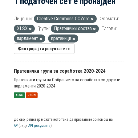
1 податочен сет е пронајден
Лиценци:
Creative Commons CCZero
Формати:
XLSX
Групи:
Пратенички состав
Тагови:
парламент
пратеници
Филтрирај ги резултатите
Пратенички групи за соработка 2020-2024
Пратенички групи на Собранието за соработка со другите
парламенти 2020-2024
XLSX
JSON
До овој регистар можете исто така да пристапите со помош на
API
(види
API документи
)