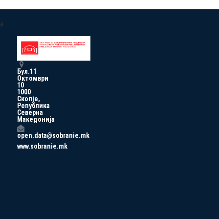
a
Бул.11
Октомври
10
1000
Скопје,
Република
Северна
Македонија
open.data@sobranie.mk
www.sobranie.mk