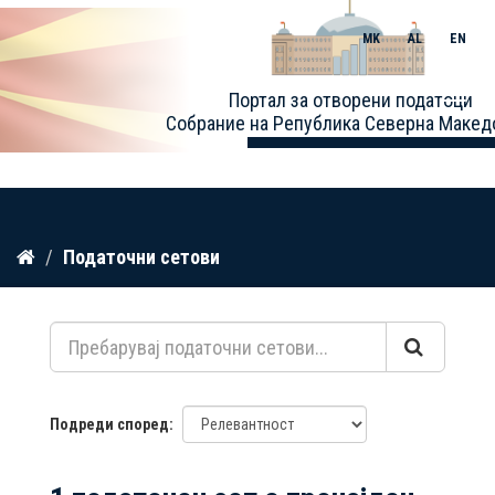
MK
AL
EN
Toggle
Портал за отворени податоци
naviga
Собрание на Република Северна Макед
Прескокнете
Податочни сетови
до
содржина
Подреди според