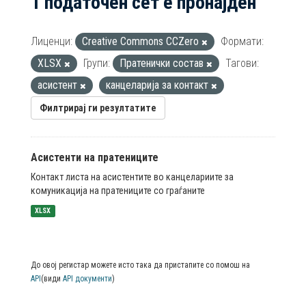
1 податочен сет е пронајден
Лиценци:
Creative Commons CCZero
Формати:
XLSX
Групи:
Пратенички состав
Тагови:
асистент
канцеларија за контакт
Филтрирај ги резултатите
Асистенти на пратениците
Контакт листа на асистентите во канцелариите за
комуникација на пратениците со граѓаните
XLSX
До овој регистар можете исто така да пристапите со помош на
API
(види
API документи
)