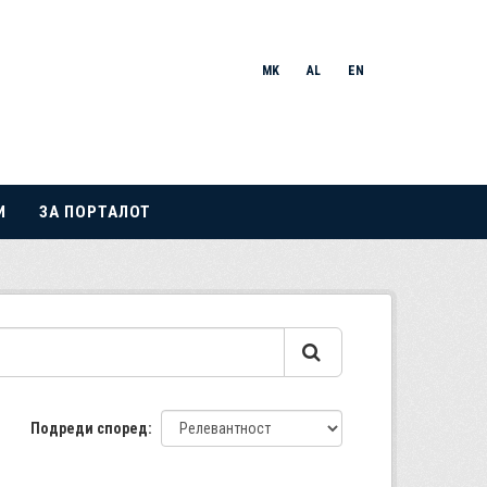
MK
AL
EN
И
ЗА ПОРТАЛОТ
Подреди според