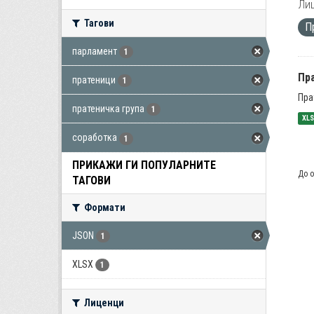
Лиц
Тагови
П
парламент
1
Пра
пратеници
1
Пра
пратеничка група
1
XL
соработка
1
ПРИКАЖИ ГИ ПОПУЛАРНИТЕ
До о
ТАГОВИ
Формати
JSON
1
XLSX
1
Лиценци