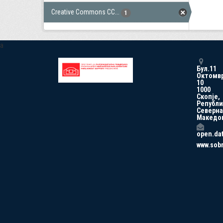
Creative Commons CC...
1
a
Бул.11
Октомв
10
1000
Скопје,
Републи
Северна
Македо
open.da
www.sob