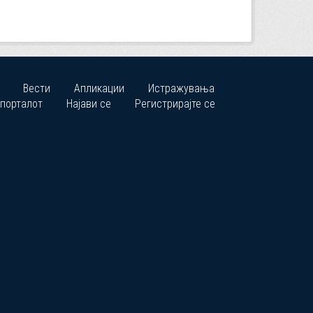
Вести
Апликации
Истражувања
 порталот
Најави се
Регистрирајте се