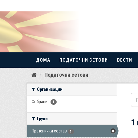
ДОМА
ПОДАТОЧНИ СЕТОВИ
ВЕСТИ
Прескокнете
Податочни сетови
до
содржина
Организации
Собрание
1
Групи
1
Пратенички состав
1