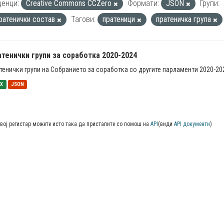
енци:
Creative Commons CCZero
Формати:
JSON
Групи:
ратенички состав
Тагови:
пратеници
пратеничка група
тенички групи за соработка 2020-2024
тенички групи на Собранието за соработка со другите парламенти 2020-20
SX
JSON
вој регистар можете исто така да пристапите со помош на
API
(види
API документи
)