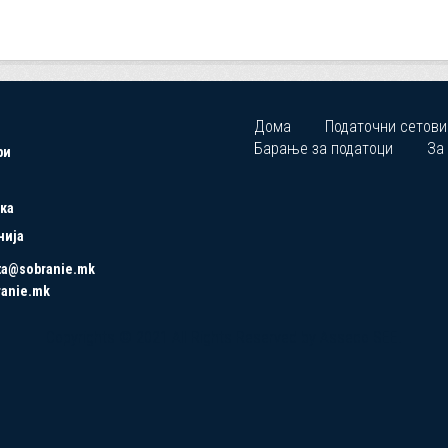
Дома
Податочни сетови
Барање за податоци
За
ри
ка
нија
ta@sobranie.mk
ranie.mk
Copyrights © 2021 All Rights Reserved by Asseco SEE.