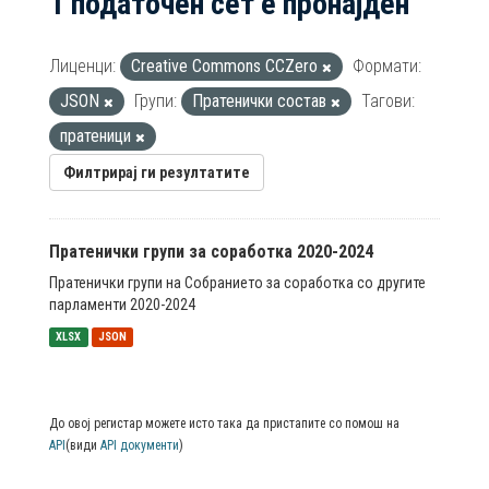
1 податочен сет е пронајден
Лиценци:
Creative Commons CCZero
Формати:
JSON
Групи:
Пратенички состав
Тагови:
пратеници
Филтрирај ги резултатите
Пратенички групи за соработка 2020-2024
Пратенички групи на Собранието за соработка со другите
парламенти 2020-2024
XLSX
JSON
До овој регистар можете исто така да пристапите со помош на
API
(види
API документи
)