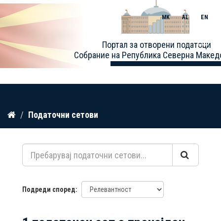
MK
AL
EN
Toggle
Портал за отворени податоци
naviga
Собрание на Република Северна Макед
Прескокнете
Податочни сетови
до
содржина
Подреди според