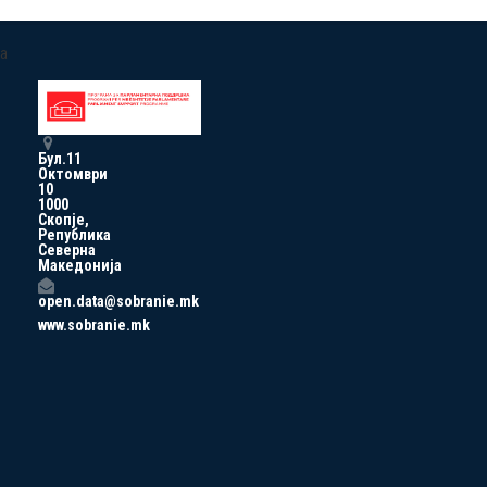
a
Бул.11
Октомври
10
1000
Скопје,
Република
Северна
Македонија
open.data@sobranie.mk
www.sobranie.mk