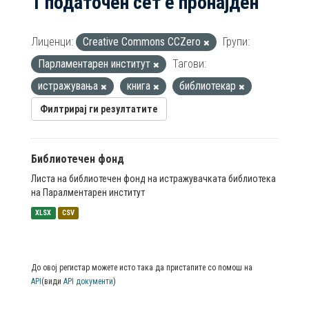
1 податочен сет е пронајден
Лиценци:
Creative Commons CCZero
Групи:
Парламентарен институт
Тагови:
истражувања
книга
библиотекар
Филтрирај ги резултатите
Библиотечен фонд
Листа на библиотечен фонд на истражувачката библиотека
на Паралментарен институт
XLSX
CSV
До овој регистар можете исто така да пристапите со помош на
API
(види
API документи
)