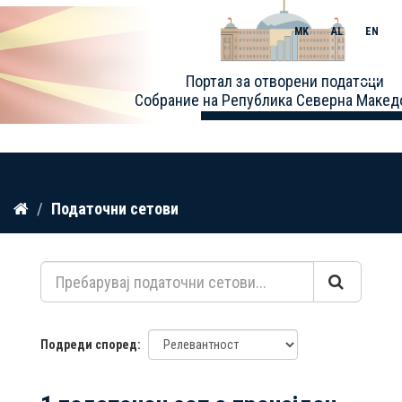
MK
AL
EN
Toggle
Портал за отворени податоци
naviga
Собрание на Република Северна Макед
Прескокнете
Податочни сетови
до
содржина
Подреди според