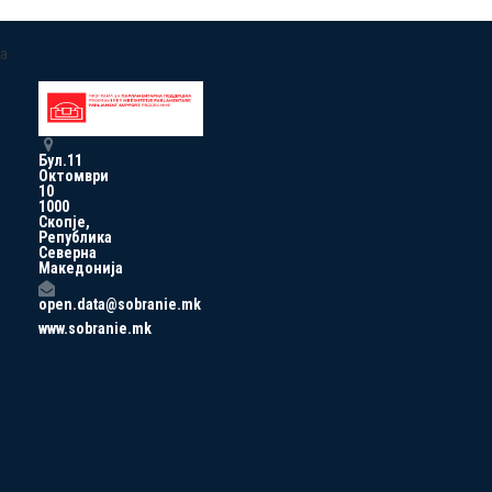
a
Бул.11
Октомври
10
1000
Скопје,
Република
Северна
Македонија
open.data@sobranie.mk
www.sobranie.mk