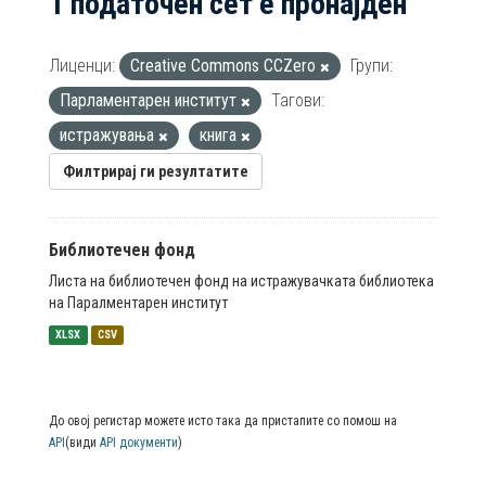
1 податочен сет е пронајден
Лиценци:
Creative Commons CCZero
Групи:
Парламентарен институт
Тагови:
истражувања
книга
Филтрирај ги резултатите
Библиотечен фонд
Листа на библиотечен фонд на истражувачката библиотека
на Паралментарен институт
XLSX
CSV
До овој регистар можете исто така да пристапите со помош на
API
(види
API документи
)