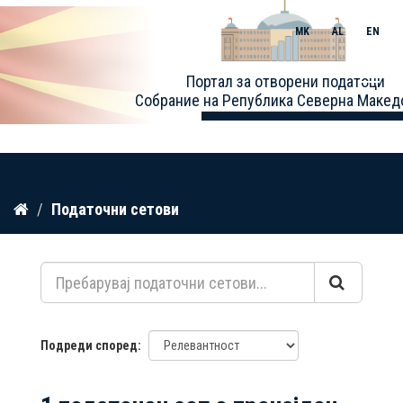
MK
AL
EN
Toggle
Портал за отворени податоци
naviga
Собрание на Република Северна Макед
Прескокнете
Податочни сетови
до
содржина
Подреди според