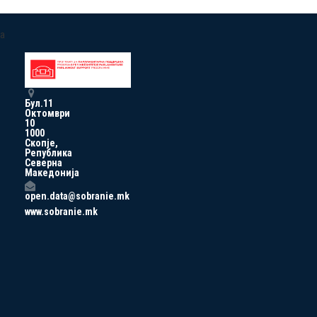
a
Бул.11
Октомври
10
1000
Скопје,
Република
Северна
Македонија
open.data@sobranie.mk
www.sobranie.mk