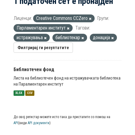
1 податочен сет е пронајден
Лиценци:
Creative Commons CCZero
Групи:
Парламентарен институт
Тагови:
истражувања
библиотекар
донација
Филтрирај ги резултатите
Библиотечен фонд
Листа на библиотечен фонд на истражувачката библиотека
на Паралментарен институт
XLSX
CSV
До овој регистар можете исто така да пристапите со помош на
API
(види
API документи
)