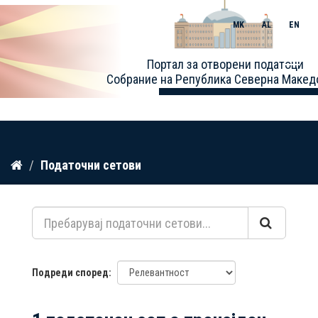
MK
AL
EN
Toggle
Портал за отворени податоци
naviga
Собрание на Република Северна Макед
Прескокнете
Податочни сетови
до
содржина
Подреди според