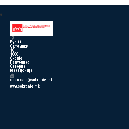
a
Бул.11
Октомври
10
1000
Скопје,
Република
Северна
Македонија
open.data@sobranie.mk
www.sobranie.mk