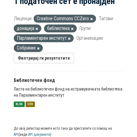
1 податочен сет е пронајден
Лиценци:
Creative Commons CCZero
Тагови:
донација
библиотека
Групи:
Парламентарен институт
Организации:
Собрание
Филтрирај ги резултатите
Библиотечен фонд
Листа на библиотечен фонд на истражувачката библиотека
на Паралментарен институт
XLSX
CSV
До овој регистар можете исто така да пристапите со помош на
API
(види
API документи
)