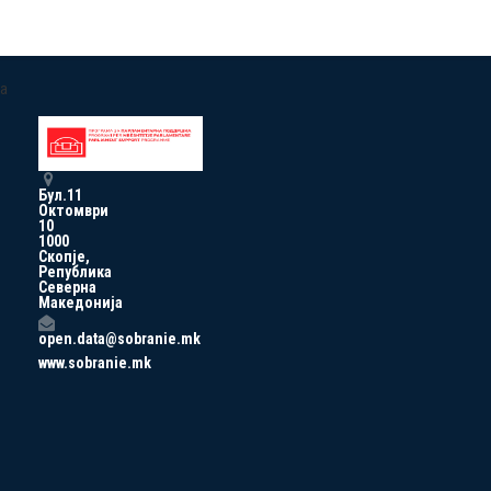
a
Бул.11
Октомври
10
1000
Скопје,
Република
Северна
Македонија
open.data@sobranie.mk
www.sobranie.mk