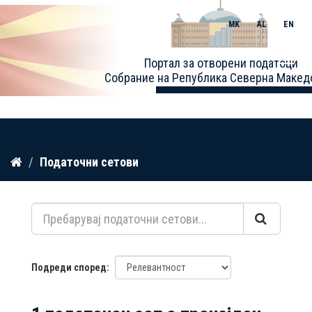
MK
AL
EN
Toggle
Портал за отворени податоци
naviga
Собрание на Република Северна Макед
Прескокнете
Податочни сетови
до
содржина
Подреди според