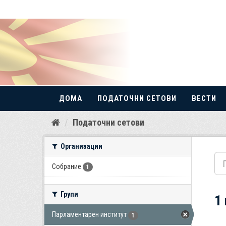
ДОМА
ПОДАТОЧНИ СЕТОВИ
ВЕСТИ
Прескокнете
Податочни сетови
до
содржина
Организации
Собрание
1
Групи
1
Парламентарен институт
1