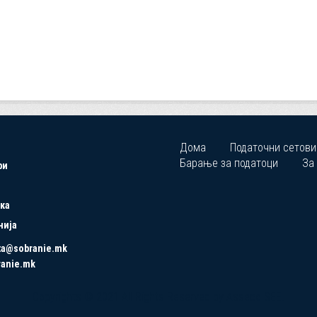
Дома
Податочни сетови
Барање за податоци
За
ри
ка
нија
ta@sobranie.mk
ranie.mk
Copyrights © 2021 All Rights Reserved by Asseco SEE.