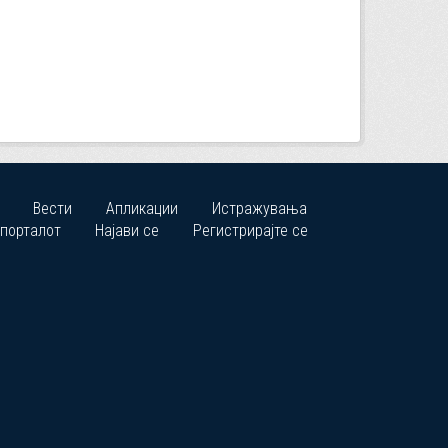
Вести
Апликации
Истражувања
 порталот
Најави се
Регистрирајте се