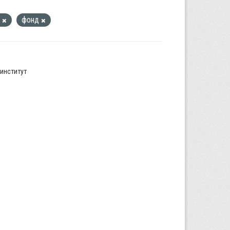
а
фонд
институт