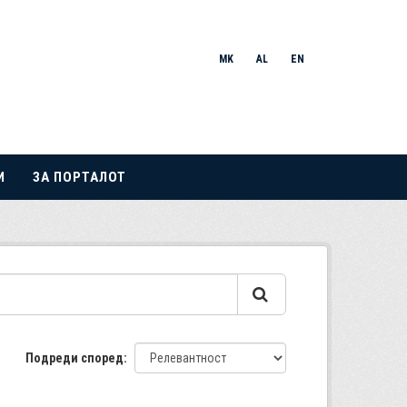
MK
AL
EN
И
ЗА ПОРТАЛОТ
Подреди според