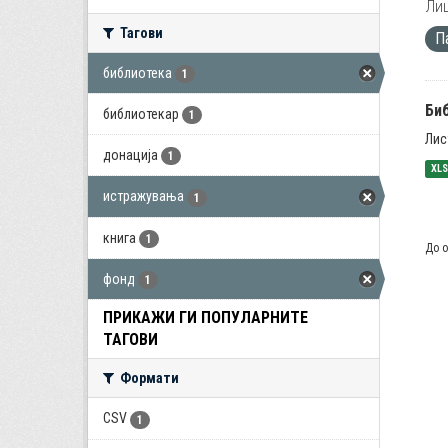
Лиц
Тагови
П
библиотека
1
Би
библиотекар
1
Лис
донација
1
XL
истражувања
1
книга
1
До о
фонд
1
ПРИКАЖИ ГИ ПОПУЛАРНИТЕ
ТАГОВИ
Формати
CSV
1