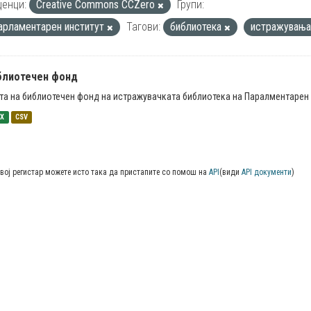
енци:
Creative Commons CCZero
Групи:
арламентарен институт
Тагови:
библиотека
истражувањ
блиотечен фонд
та на библиотечен фонд на истражувачката библиотека на Паралментарен 
SX
CSV
вој регистар можете исто така да пристапите со помош на
API
(види
API документи
)