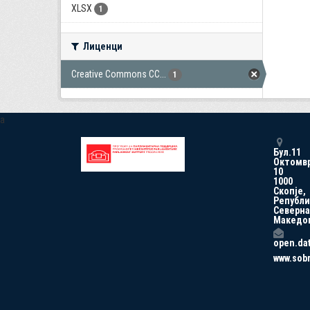
XLSX
1
Лиценци
Creative Commons CC...
1
a
Бул.11
Октомв
10
1000
Скопје,
Републи
Северна
Македо
open.da
www.sob