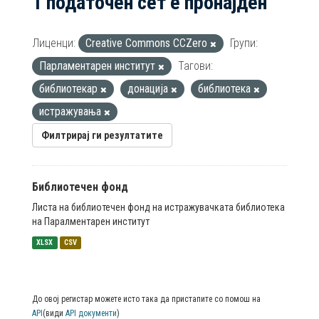
1 податочен сет е пронајден
Лиценци:
Creative Commons CCZero
Групи:
Парламентарен институт
Тагови:
библиотекар
донација
библиотека
истражувања
Филтрирај ги резултатите
Библиотечен фонд
Листа на библиотечен фонд на истражувачката библиотека
на Паралментарен институт
XLSX
CSV
До овој регистар можете исто така да пристапите со помош на
API
(види
API документи
)