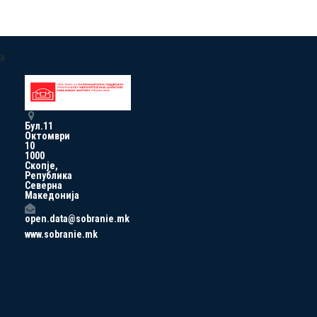
a
Бул.11
Октомври
10
1000
Скопје,
Република
Северна
Македонија
open.data@sobranie.mk
www.sobranie.mk