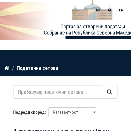
MK
AL
EN
Toggle
Портал за отворени податоци
naviga
Собрание на Република Северна Макед
Прескокнете
Податочни сетови
до
содржина
Подреди според