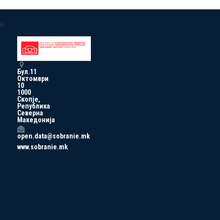
a
Бул.11
Октомври
10
1000
Скопје,
Република
Северна
Македонија
open.data@sobranie.mk
www.sobranie.mk