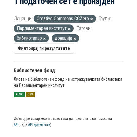
1 податочен сет е пронајден
Лиценци:
Creative Commons CCZero
Групи:
Парламентарен институт
Тагови:
библиотекар
донација
Филтрирај ги резултатите
Библиотечен фонд
Листа на библиотечен фонд на истражувачката библиотека
на Паралментарен институт
XLSX
CSV
До овој регистар можете исто така да пристапите со помош на
API
(види
API документи
)