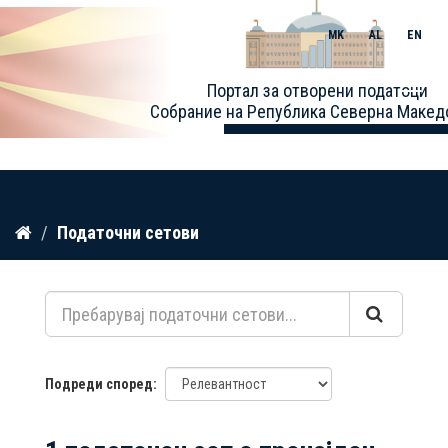
MK
AL
EN
Toggle
Портал за отворени податоци
naviga
Собрание на Република Северна Макед
Прескокнете
Податочни сетови
до
содржина
Подреди според