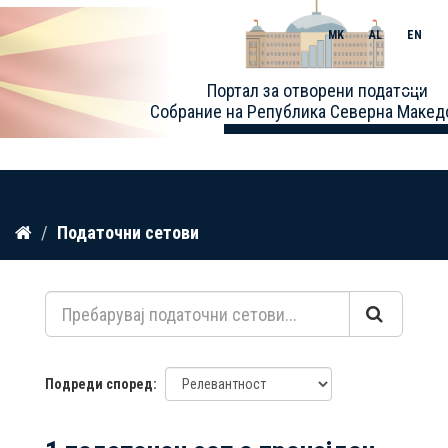
MK
AL
EN
Toggle
Портал за отворени податоци
naviga
Собрание на Република Северна Макед
Прескокнете
Податочни сетови
до
содржина
Подреди според