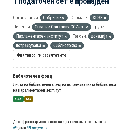
1 податочен сет е пронајден
Организации:
Собрание
Формати:
XLSX
Лиценци:
Creative Commons CCZero
Групи:
Парламентарен институт
Тагови:
донација
истражувања
библиотекар
Филтрирај ги резултатите
Библиотечен фонд
Листа на библиотечен фонд на истражувачката библиотека
на Паралментарен институт
XLSX
CSV
До овој регистар можете исто така да пристапите со помош на
API
(види
API документи
)