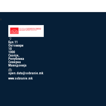
a
Бул.11
Октомври
10
1000
Скопје,
Република
Северна
Македонија
open.data@sobranie.mk
www.sobranie.mk