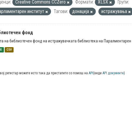
енци:
Creative Commons CCZero
Формати:
XLSX
Групи:
арламентарен институт
Тагови:
донација
истражувања
блиотечен фонд
та на библиотечен фонд на истражувачката библиотека на Паралментарен 
SX
CSV
вој регистар можете исто така да пристапите со помош на
API
(види
API документи
)