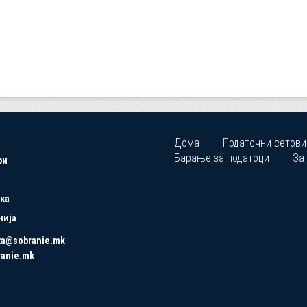
Дома
Податочни сетови
Барање за податоци
За
ри
ка
нија
ta@sobranie.mk
ranie.mk
Copyrights © 2021 All Rights Reserved by Asseco SEE.