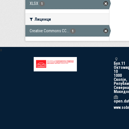
XLSX
1
Лиценци
Creative Commons CC...
1
a
Бул.11
Октомв
10
1000
Скопје,
Републи
Северна
Македо
open.da
www.sob