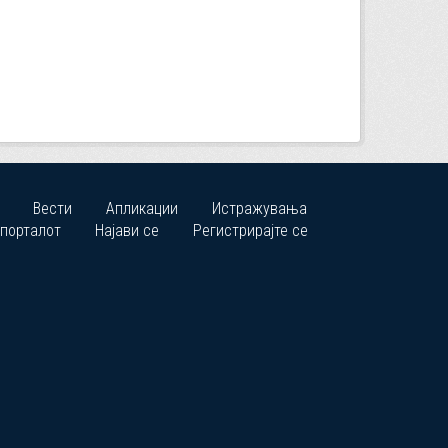
Вести
Апликации
Истражувања
 порталот
Најави се
Регистрирајте се