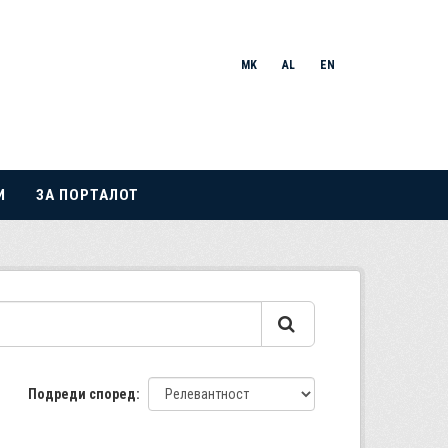
MK
AL
EN
И
ЗА ПОРТАЛОТ
Подреди според