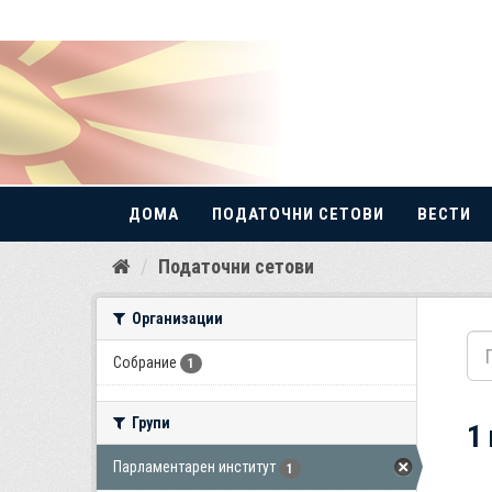
ДОМА
ПОДАТОЧНИ СЕТОВИ
ВЕСТИ
Прескокнете
Податочни сетови
до
содржина
Организации
Собрание
1
Групи
1
Парламентарен институт
1