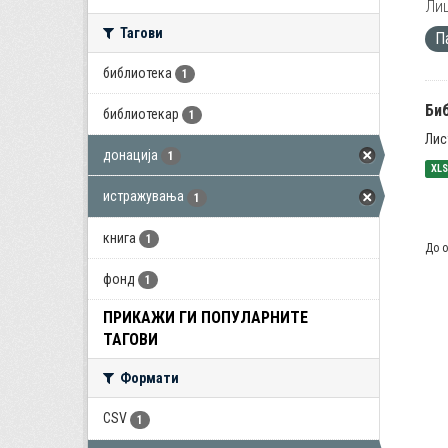
Лиц
Тагови
П
библиотека
1
Би
библиотекар
1
Лис
донација
1
XL
истражувања
1
книга
1
До о
фонд
1
ПРИКАЖИ ГИ ПОПУЛАРНИТЕ
ТАГОВИ
Формати
CSV
1