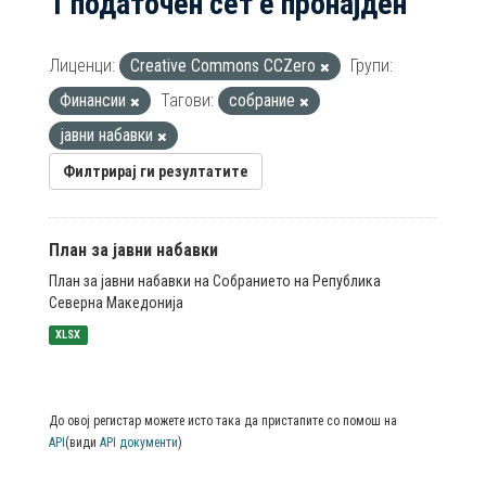
1 податочен сет е пронајден
Лиценци:
Creative Commons CCZero
Групи:
Финансии
Тагови:
собрание
јавни набавки
Филтрирај ги резултатите
План за јавни набавки
План за јавни набавки на Собранието на Република
Северна Македонија
XLSX
До овој регистар можете исто така да пристапите со помош на
API
(види
API документи
)