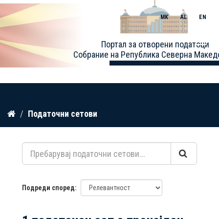
MK
AL
EN
Toggle
Портал за отворени податоци
naviga
Собрание на Република Северна Макед
Прескокнете
Податочни сетови
до
содржина
Подреди според