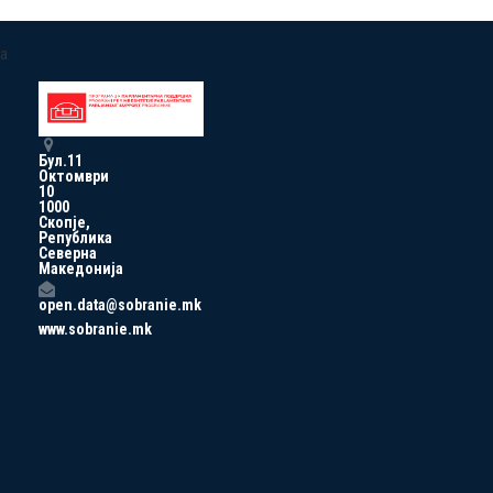
a
Бул.11
Октомври
10
1000
Скопје,
Република
Северна
Македонија
open.data@sobranie.mk
www.sobranie.mk