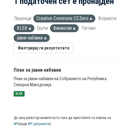
1 податочен сет е пронајден
Лиценци:
Creative Commons CCZero
Формати:
XLSX
Групи:
Финансии
Тагови:
јавни набавки
Филтрирај ги резултатите
План за јавни набавки
План за јавни набавки на Собранието на Република
Северна Македонија
XLSX
До овој регистар можете исто така да пристапите со помош на
API
(види
API документи
)