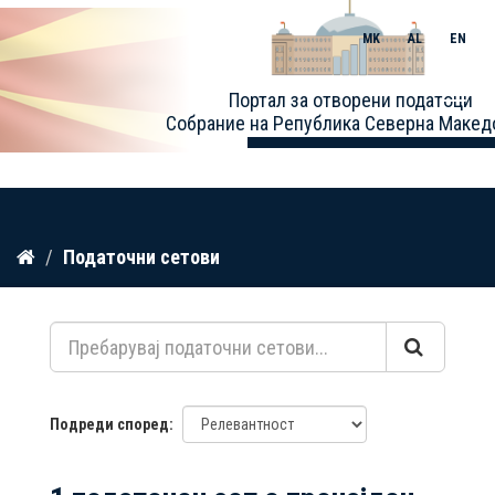
MK
AL
EN
Toggle
Портал за отворени податоци
naviga
Собрание на Република Северна Макед
Прескокнете
Податочни сетови
до
содржина
Подреди според