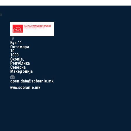
a
Бул.11
Октомври
10
1000
Скопје,
Република
Северна
Македонија
open.data@sobranie.mk
www.sobranie.mk