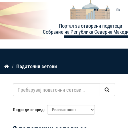
MK
AL
EN
Toggle
Портал за отворени податоци
naviga
Собрание на Република Северна Макед
Прескокнете
Податочни сетови
до
содржина
Подреди според