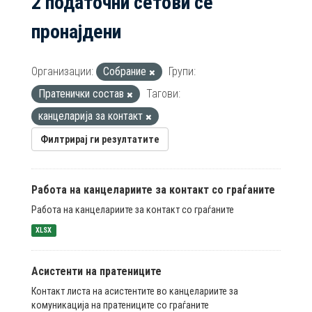
2 податочни сетови се
пронајдени
Организации:
Собрание
Групи:
Пратенички состав
Тагови:
канцеларија за контакт
Филтрирај ги резултатите
Работа на канцелариите за контакт со граѓаните
Работа на канцелариите за контакт со граѓаните
XLSX
Асистенти на пратениците
Контакт листа на асистентите во канцелариите за
комуникација на пратениците со граѓаните