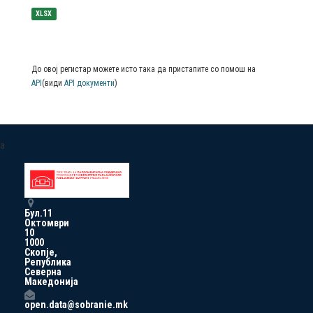
XLSX
До овој регистар можете исто така да пристапите со помош на
API
(види
API документи
)
a
Бул.11
Октомври
10
1000
Скопје,
Република
Северна
Македонија
open.data@sobranie.mk