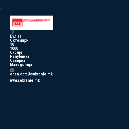
a
Бул.11
Октомври
10
1000
Скопје,
Република
Северна
Македонија
open.data@sobranie.mk
www.sobranie.mk