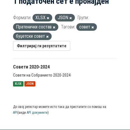
1 податочен сет е пронајден
Формати:
XLSX
JSON
Групи:
Пратенички состав
Тагови:
совет
буџетски совет
Филтрирај ги резултатите
Совети 2020-2024
Совети на Собранието 2020-2024
XLSX
JSON
До овој регистар можете исто така да пристапите со помош на
API
(види
API документи
)