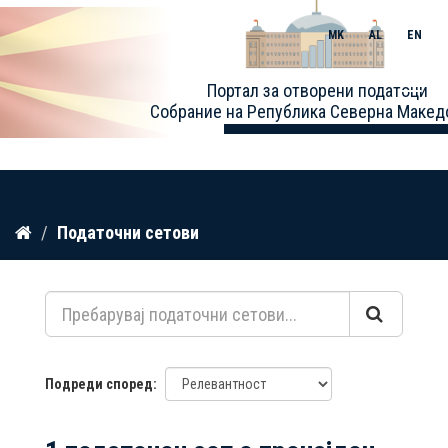
MK
AL
EN
Toggle
Портал за отворени податоци
naviga
Собрание на Република Северна Макед
Прескокнете
Податочни сетови
до
содржина
Подреди според