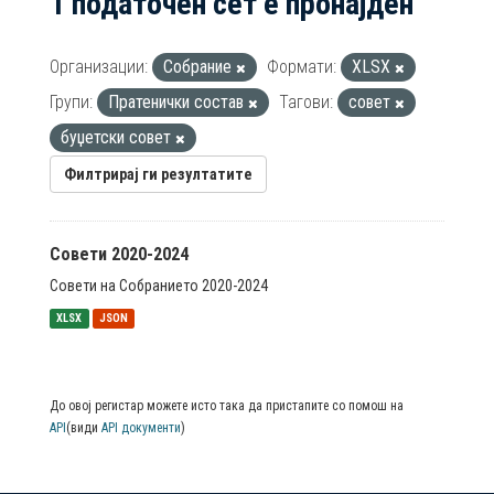
1 податочен сет е пронајден
Организации:
Собрание
Формати:
XLSX
Групи:
Пратенички состав
Тагови:
совет
буџетски совет
Филтрирај ги резултатите
Совети 2020-2024
Совети на Собранието 2020-2024
XLSX
JSON
До овој регистар можете исто така да пристапите со помош на
API
(види
API документи
)