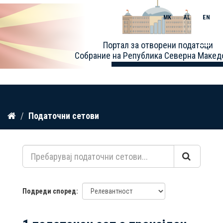
MK
AL
EN
Toggle
Портал за отворени податоци
naviga
Собрание на Република Северна Макед
Прескокнете
Податочни сетови
до
содржина
Подреди според