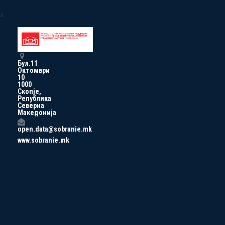
a
Бул.11
Октомври
10
1000
Скопје,
Република
Северна
Македонија
open.data@sobranie.mk
www.sobranie.mk