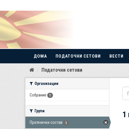
ДОМА
ПОДАТОЧНИ СЕТОВИ
ВЕСТИ
Прескокнете
Податочни сетови
до
содржина
Организации
Собрание
1
Групи
1
Пратенички состав
1