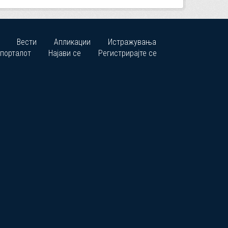
Вести
Апликации
Истражувања
 порталот
Најави се
Регистрирајте се