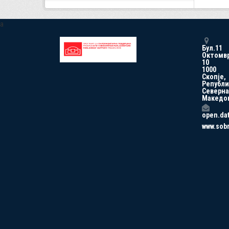
a
Бул.11
Октомв
10
1000
Скопје,
Републи
Северна
Македо
open.da
www.sob