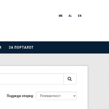
MK
AL
EN
И
ЗА ПОРТАЛОТ
Подреди според