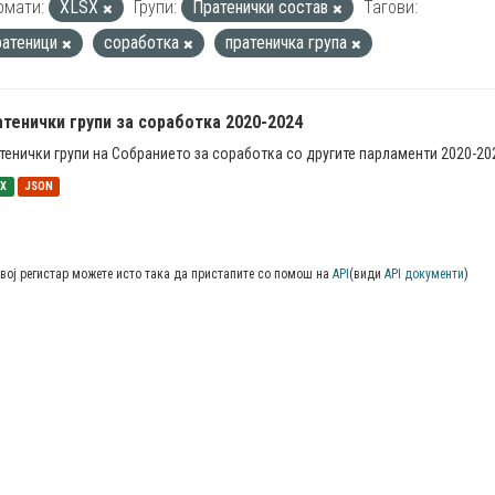
рмати:
XLSX
Групи:
Пратенички состав
Тагови:
ратеници
соработка
пратеничка група
тенички групи за соработка 2020-2024
тенички групи на Собранието за соработка со другите парламенти 2020-20
SX
JSON
вој регистар можете исто така да пристапите со помош на
API
(види
API документи
)