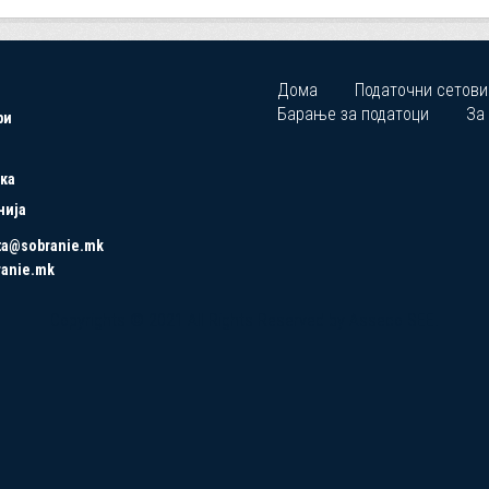
Дома
Податочни сетови
Барање за податоци
За
ри
ка
нија
ta@sobranie.mk
ranie.mk
Copyrights © 2021 All Rights Reserved by Asseco SEE.