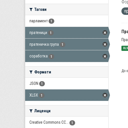
Фо
Тагови
п
парламент
1
Пра
пратеници
1
Пра
пратеничка група
1
XL
соработка
1
До о
Формати
JSON
1
XLSX
1
Лиценци
Creative Commons CC...
1