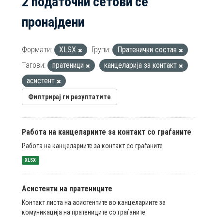
2 податочни сетови се
пронајдени
Формати:
XLSX
Групи:
Пратенички состав
Тагови:
пратеници
канцеларија за контакт
асистент
Филтрирај ги резултатите
Работа на канцелариите за контакт со граѓаните
Работа на канцелариите за контакт со граѓаните
XLSX
Асистенти на пратениците
Контакт листа на асистентите во канцелариите за
комуникација на пратениците со граѓаните