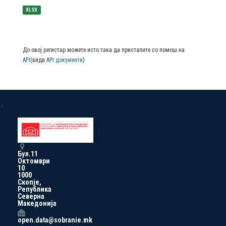
XLSX
До овој регистар можете исто така да пристапите со помош на
API
(види
API документи
)
a
Бул.11
Октомври
10
1000
Скопје,
Република
Северна
Македонија
open.data@sobranie.mk