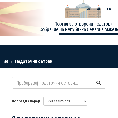
MK
AL
EN
Toggle
Портал за отворени податоци
naviga
Собрание на Република Северна Макед
Прескокнете
Податочни сетови
до
содржина
Подреди според