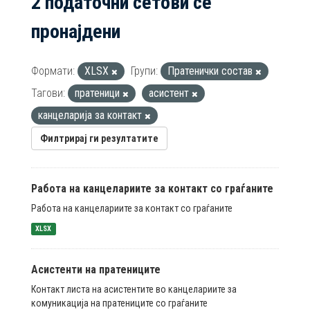
2 податочни сетови се
пронајдени
Формати:
XLSX
Групи:
Пратенички состав
Тагови:
пратеници
асистент
канцеларија за контакт
Филтрирај ги резултатите
Работа на канцелариите за контакт со граѓаните
Работа на канцелариите за контакт со граѓаните
XLSX
Асистенти на пратениците
Контакт листа на асистентите во канцелариите за
комуникација на пратениците со граѓаните