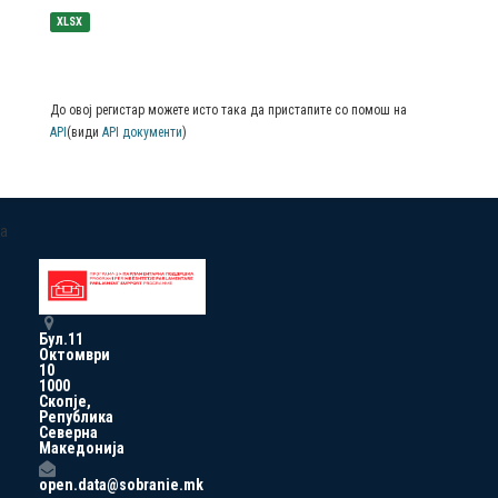
XLSX
До овој регистар можете исто така да пристапите со помош на
API
(види
API документи
)
a
Бул.11
Октомври
10
1000
Скопје,
Република
Северна
Македонија
open.data@sobranie.mk