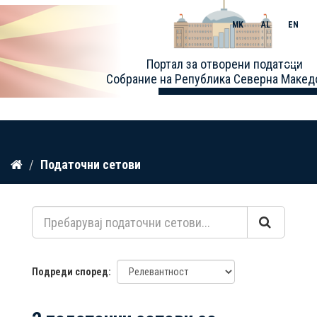
MK
AL
EN
Toggle
Портал за отворени податоци
naviga
Собрание на Република Северна Макед
Прескокнете
Податочни сетови
до
содржина
Подреди според