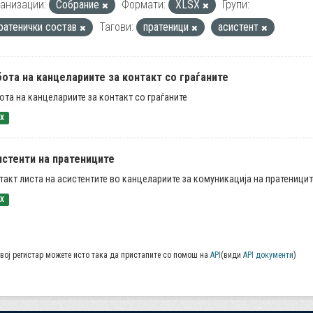
анизации:
Собрание
Формати:
XLSX
Групи:
ратенички состав
Тагови:
пратеници
асистент
ота на канцелариите за контакт со граѓаните
ота на канцелариите за контакт со граѓаните
SX
истенти на пратениците
такт листа на асистентите во канцелариите за комуникација на пратеницит
SX
вој регистар можете исто така да пристапите со помош на
API
(види
API документи
)