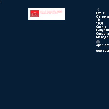
a
Бул.11
Октомв
10
1000
Скопје,
Републи
Северна
Македо
open.da
www.sob