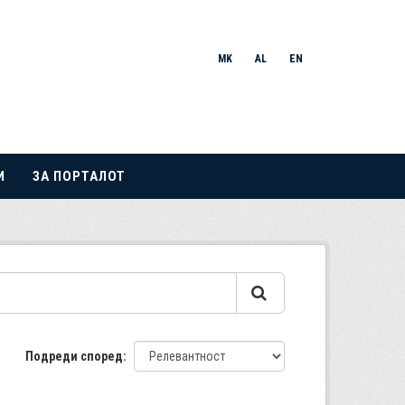
MK
AL
EN
И
ЗА ПОРТАЛОТ
Подреди според