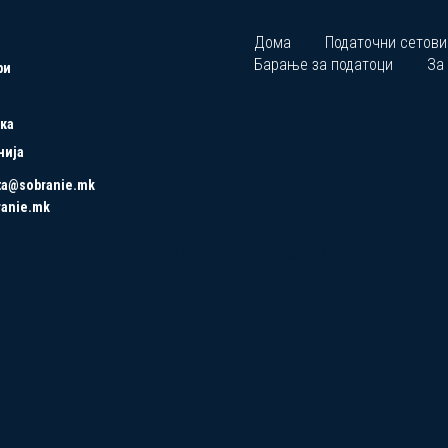
Дома
Податочни сетови
Барање за податоци
За
ри
ка
нија
ta@sobranie.mk
ranie.mk
Copyrights © 2021 All Rights Reserved by Asseco SEE.