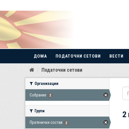
ДОМА
ПОДАТОЧНИ СЕТОВИ
ВЕСТИ
Прескокнете
Податочни сетови
до
содржина
Организации
Собрание
2
Групи
2
Пратенички состав
2