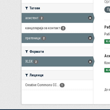
Орг
Тагови
П
асистент
2
Раб
канцеларија за контакт
2
Раб
пратеници
2
XL
Формати
Ас
XLSX
2
Кон
XL
Лиценци
Creative Commons CC...
1
До о