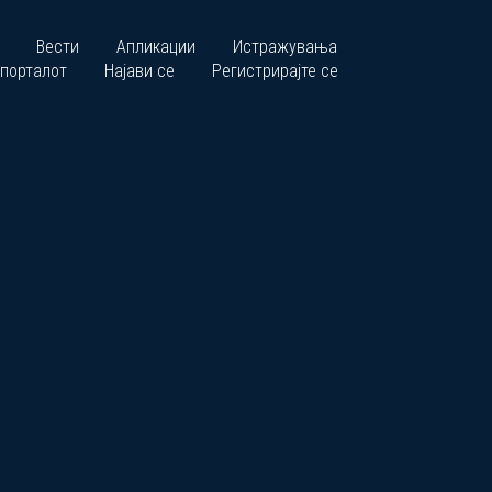
Вести
Апликации
Истражувања
 порталот
Најави се
Регистрирајте се