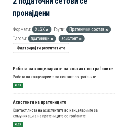
2 податочни сетови се
пронајдени
Формати:
XLSX
Групи:
Пратенички состав
Тагови:
пратеници
асистент
Филтрирај ги резултатите
Работа на канцелариите за контакт со граѓаните
Работа на канцелариите за контакт со граѓаните
XLSX
Асистенти на пратениците
Контакт листа на асистентите во канцелариите за
комуникација на пратениците со граѓаните
XLSX