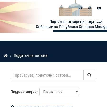
MK
AL
EN
Toggle
Портал за отворени податоци
naviga
Собрание на Република Северна Макед
Прескокнете
Податочни сетови
до
содржина
Подреди според