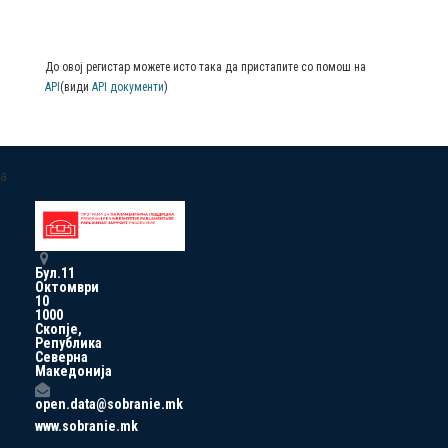
До овој регистар можете исто така да пристапите со помош на
API
(види
API документи
)
a
Бул.11
Октомври
10
1000
Скопје,
Република
Северна
Македонија
open.data@sobranie.mk
www.sobranie.mk