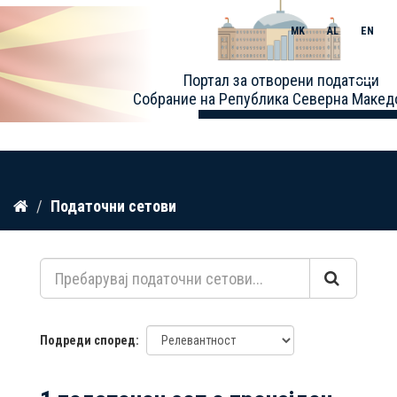
MK
AL
EN
Toggle
Портал за отворени податоци
naviga
Собрание на Република Северна Макед
Прескокнете
Податочни сетови
до
содржина
Подреди според