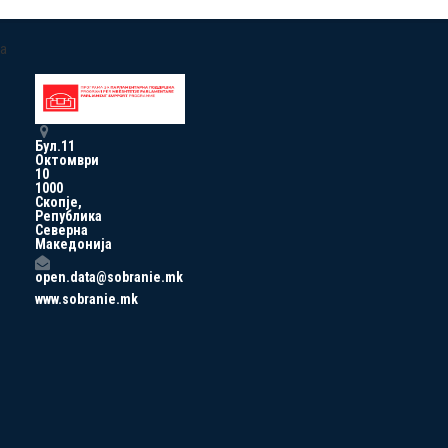
a
Бул.11
Октомври
10
1000
Скопје,
Република
Северна
Македонија
open.data@sobranie.mk
www.sobranie.mk