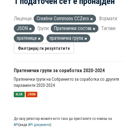
1 податочен сет е пронајден
Лиценци:
Creative Commons CCZero
Формати:
JSON
Групи:
Пратенички состав
Тагови:
пратеници
пратеничка група
Филтрирај ги резултатите
Пратенички групи за соработка 2020-2024
Пратенички групи на Собранието за соработка со другите
парламенти 2020-2024
XLSX
JSON
До овој регистар можете исто така да пристапите со помош на
API
(види
API документи
)