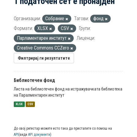
1 податочен сет е пронајден
Организации:
Собрание
Тагови:
фонд
Формати:
XLSX
CSV
Групи:
Парламентарен институт
Лиценци:
Creative Commons CCZero
Филтрирај ги резултатите
Библиотечен фонд
Листа на библиотечен фонд на истражувачката библиотека
на Паралментарен институт
XLSX
CSV
До овој регистар можете исто така да пристапите со помош на
API
(види
API документи
)