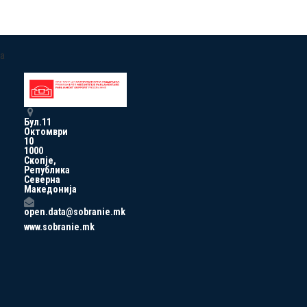
a
Бул.11
Октомври
10
1000
Скопје,
Република
Северна
Македонија
open.data@sobranie.mk
www.sobranie.mk