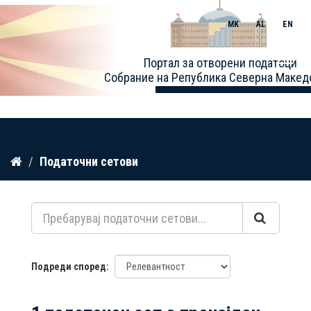
MK
AL
EN
Toggle
Портал за отворени податоци
naviga
Собрание на Република Северна Макед
Прескокнете
Податочни сетови
до
содржина
Подреди според