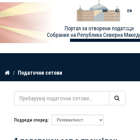
MK
AL
EN
Toggle
Портал за отворени податоци
naviga
Собрание на Република Северна Макед
Прескокнете
Податочни сетови
до
содржина
Подреди според