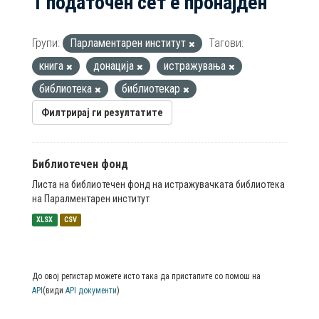
1 податочен сет е пронајден
Групи:
Парламентарен институт
Тагови:
книга
донација
истражувања
библиотека
библиотекар
Филтрирај ги резултатите
Библиотечен фонд
Листа на библиотечен фонд на истражувачката библиотека
на Паралментарен институт
XLSX
CSV
До овој регистар можете исто така да пристапите со помош на
API
(види
API документи
)