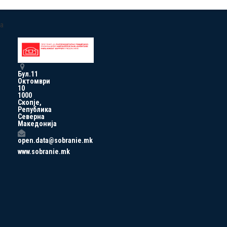
a
Бул.11
Октомври
10
1000
Скопје,
Република
Северна
Македонија
open.data@sobranie.mk
www.sobranie.mk