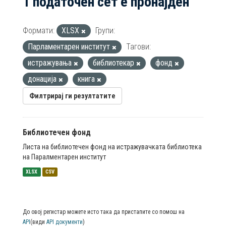
1 податочен сет е пронајден
Формати:
XLSX
Групи:
Парламентарен институт
Тагови:
истражувања
библиотекар
фонд
донација
книга
Филтрирај ги резултатите
Библиотечен фонд
Листа на библиотечен фонд на истражувачката библиотека
на Паралментарен институт
XLSX
CSV
До овој регистар можете исто така да пристапите со помош на
API
(види
API документи
)