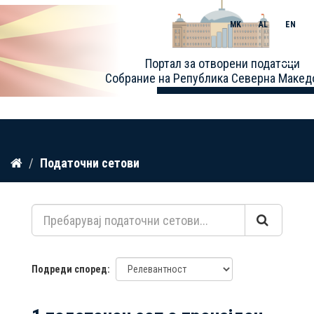
MK
AL
EN
Toggle
Портал за отворени податоци
naviga
Собрание на Република Северна Макед
Прескокнете
Податочни сетови
до
содржина
Подреди според