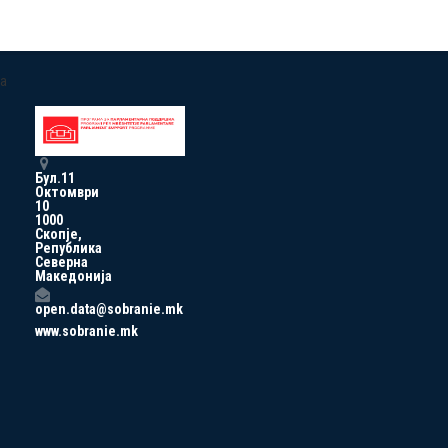
a
Бул.11
Октомври
10
1000
Скопје,
Република
Северна
Македонија
open.data@sobranie.mk
www.sobranie.mk