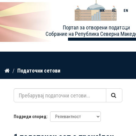
MK
AL
EN
Toggle
Портал за отворени податоци
naviga
Собрание на Република Северна Макед
Прескокнете
Податочни сетови
до
содржина
Подреди според