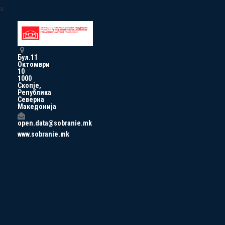
a
Бул.11
Октомври
10
1000
Скопје,
Република
Северна
Македонија
open.data@sobranie.mk
www.sobranie.mk