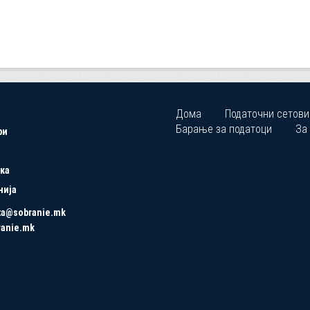
Дома
Податочни сетови
Барање за податоци
За
ри
ка
нија
ta@sobranie.mk
ranie.mk
Copyrights © 2021 All Rights Reserved by Asseco SEE.