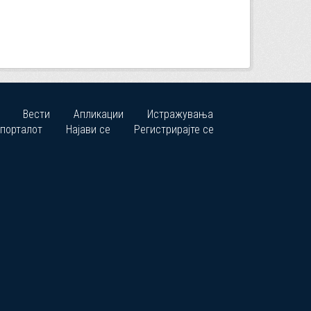
Вести
Апликации
Истражувања
 порталот
Најави се
Регистрирајте се