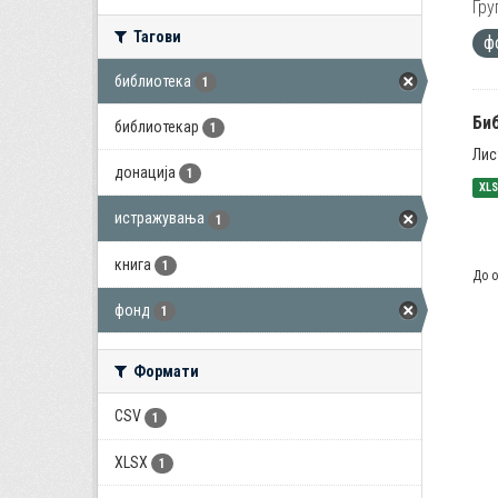
Гру
Тагови
ф
библиотека
1
Би
библиотекар
1
Лис
донација
1
XL
истражувања
1
книга
1
До о
фонд
1
Формати
CSV
1
XLSX
1