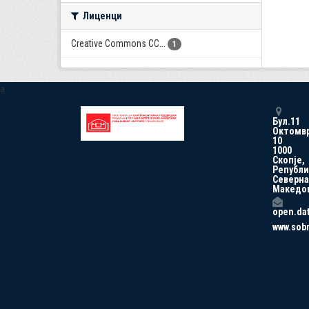
Лиценци
Creative Commons CC...
1
a
Бул.11
Октомв
10
1000
Скопје,
Републи
Северна
Македо
open.da
www.sob