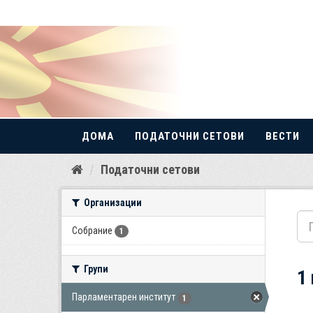
ДОМА
ПОДАТОЧНИ СЕТОВИ
ВЕСТИ
Прескокнете
Податочни сетови
до
содржина
Организации
Собрание
1
Групи
1
Парламентарен институт
1