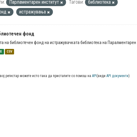
пи:
Парламентарен институт
Тагови:
библиотека
онд
истражувања
блиотечен фонд
та на библиотечен фонд на истражувачката библиотека на Паралментарен 
SX
CSV
вој регистар можете исто така да пристапите со помош на
API
(види
API документи
)