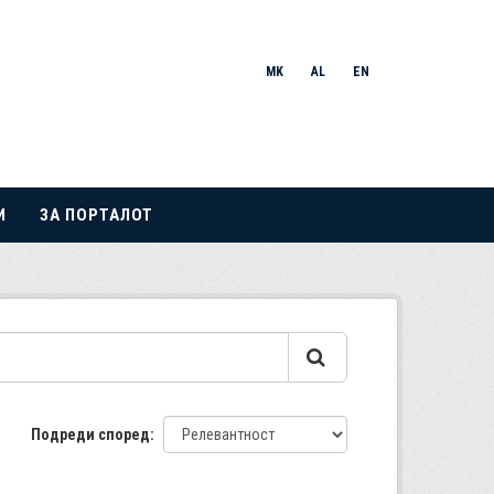
MK
AL
EN
И
ЗА ПОРТАЛОТ
Подреди според