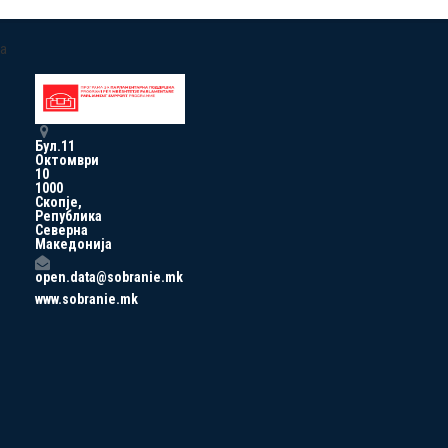
a
Бул.11
Октомври
10
1000
Скопје,
Република
Северна
Македонија
open.data@sobranie.mk
www.sobranie.mk