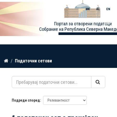
MK
AL
EN
Toggle
Портал за отворени податоци
naviga
Собрание на Република Северна Макед
Прескокнете
Податочни сетови
до
содржина
Подреди според