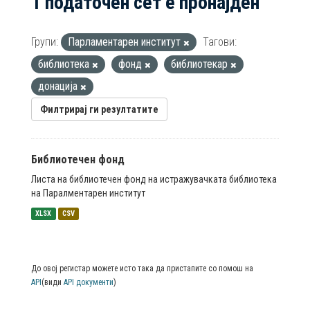
1 податочен сет е пронајден
Групи:
Парламентарен институт
Тагови:
библиотека
фонд
библиотекар
донација
Филтрирај ги резултатите
Библиотечен фонд
Листа на библиотечен фонд на истражувачката библиотека
на Паралментарен институт
XLSX
CSV
До овој регистар можете исто така да пристапите со помош на
API
(види
API документи
)